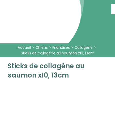
Passer
au
contenu
Accueil
Chiens
Friandises
Collagène
Sticks de collagène au saumon x10, 13cm
Sticks de collagène au
saumon x10, 13cm