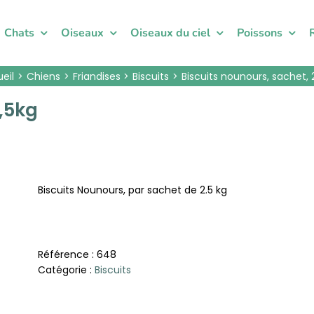
Chats
Oiseaux
Oiseaux du ciel
Poissons
eil
Chiens
Friandises
Biscuits
Biscuits nounours, sachet, 
2,5kg
Biscuits Nounours, par sachet de 2.5 kg
Référence :
648
Catégorie :
Biscuits