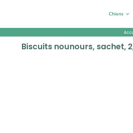
Passer
au
Chiens
contenu
Accu
Biscuits nounours, sachet, 