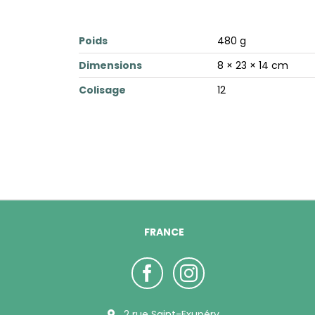
Poids
480 g
Dimensions
8 × 23 × 14 cm
Colisage
12
FRANCE
2 rue Saint-Exupéry,