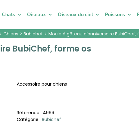
Chats
Oiseaux
Oiseaux du ciel
Poissons
Chiens
Bubichef
Moule à gâteau d’anniversaire BubiChef, 
ire BubiChef, forme os
Accessoire pour chiens
Référence :
4969
Catégorie :
Bubichef