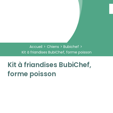
Passer
au
contenu
Accueil
Chiens
Bubichef
Kit à friandises BubiChef, forme poisson
Kit à friandises BubiChef,
forme poisson