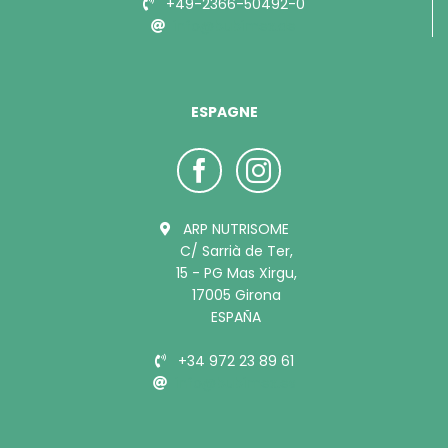
+49-2366-50492-0
info@bubimex.de
ESPAGNE
ARP NUTRISOME
C/ Sarrià de Ter,
15 - PG Mas Xirgu,
17005 Girona
ESPAÑA
+34 972 23 89 61
info@bubimex.es