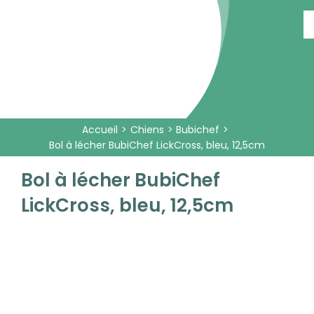
Passer
au
contenu
Accueil
Chiens
Bubichef
Bol à lécher BubiChef LickCross, bleu, 12,5cm
Bol à lécher BubiChef
LickCross, bleu, 12,5cm