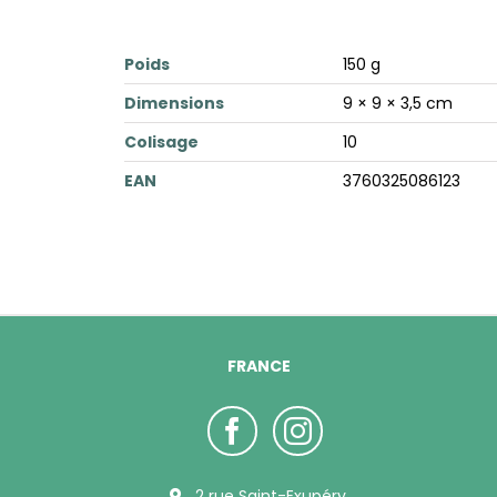
Poids
150 g
Dimensions
9 × 9 × 3,5 cm
Colisage
10
EAN
3760325086123
FRANCE
2 rue Saint-Exupéry,