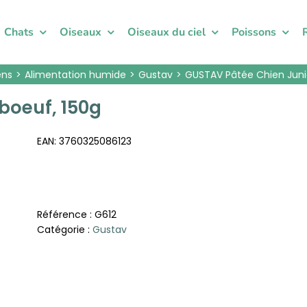
Chats
Oiseaux
Oiseaux du ciel
Poissons
ens
Alimentation humide
Gustav
GUSTAV Pâtée Chien Junio
boeuf, 150g
EAN:
3760325086123
Référence :
G612
Catégorie :
Gustav