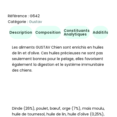
Référence :
G642
Catégorie :
Gustav
Constituants
Co
Description
Composition
Additifs
Analytiques
d'u
Les aliments GUSTAV Chien sont enrichis en huiles
de lin et d’olive. Ces huiles précieuses ne sont pas
seulement bonnes pour le pelage, elles favorisent
également la digestion et le système immunitaire
des chiens.
Dinde (26%), poulet, bœuf, orge (7%), maïs moulu,
huile de tournesol, huile de lin, huile d'olive (0,25%),