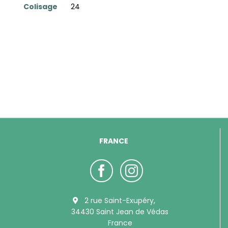
Colisage
24
FRANCE
2 rue Saint-Exupéry,
34430 Saint Jean de Védas
France