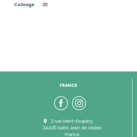
Colisage
20
FRANCE
2 rue Saint-Exupéry,
34430 Saint Jean de Védas
France