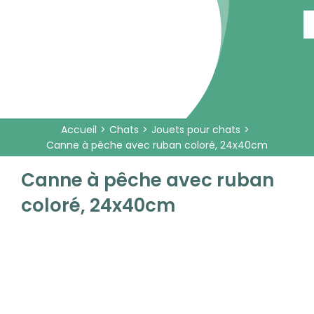
Passer
au
contenu
Accueil
Chats
Jouets pour chats
Canne à pêche avec ruban coloré, 24x40cm
Canne à pêche avec ruban
coloré, 24x40cm