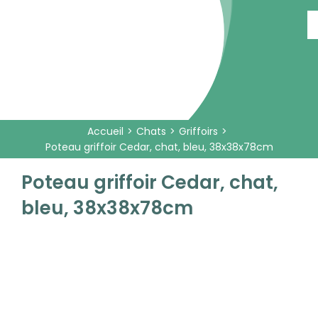
Passer
au
contenu
Accueil
Chats
Griffoirs
Poteau griffoir Cedar, chat, bleu, 38x38x78cm
Poteau griffoir Cedar, chat,
bleu, 38x38x78cm