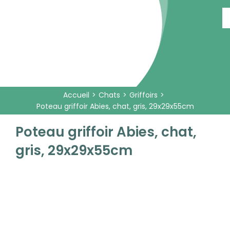
Passer
au
contenu
Accueil
Chats
Griffoirs
Poteau griffoir Abies, chat, gris, 29x29x55cm
Poteau griffoir Abies, chat,
gris, 29x29x55cm