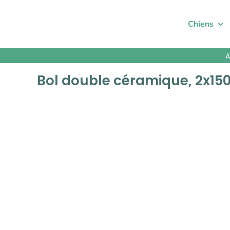
Passer
au
Chiens
contenu
A
Bol double céramique, 2x15