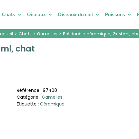
Chats
Oiseaux
Oiseaux du ciel
Poissons
ccueil
Chats
Gamelles
Bol double céramique, 2x150ml, ch
0ml, chat
Référence :
97400
Catégorie :
Gamelles
Étiquette :
Céramique