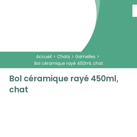
Passer
au
contenu
Accueil
Chats
Gamelles
Bol céramique rayé 450ml, chat
Bol céramique rayé 450ml,
chat