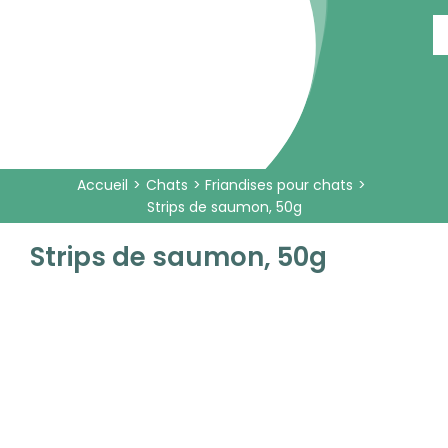
Passer
au
contenu
Accueil
Chats
Friandises pour chats
Strips de saumon, 50g
Strips de saumon, 50g