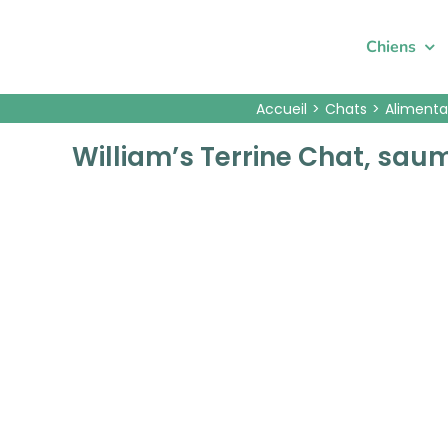
Passer
au
Chiens
contenu
Accueil
Chats
Alimenta
William’s Terrine Chat, sa