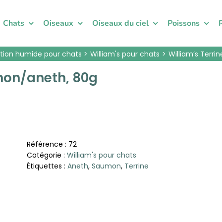
Chats
Oiseaux
Oiseaux du ciel
Poissons
tion humide pour chats
William's pour chats
William’s Terr
umon/aneth, 80g
Référence :
72
Catégorie :
William's pour chats
Étiquettes :
Aneth
,
Saumon
,
Terrine