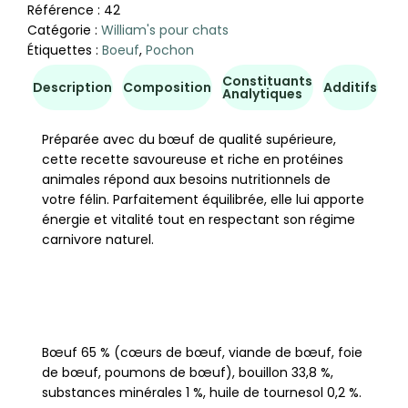
Référence :
42
Catégorie :
William's pour chats
Étiquettes :
Boeuf
,
Pochon
Constituants
Co
Description
Composition
Additifs
Analytiques
d'u
Préparée avec du bœuf de qualité supérieure,
cette recette savoureuse et riche en protéines
animales répond aux besoins nutritionnels de
votre félin. Parfaitement équilibrée, elle lui apporte
énergie et vitalité tout en respectant son régime
carnivore naturel.
Bœuf 65 % (cœurs de bœuf, viande de bœuf, foie
de bœuf, poumons de bœuf), bouillon 33,8 %,
substances minérales 1 %, huile de tournesol 0,2 %.