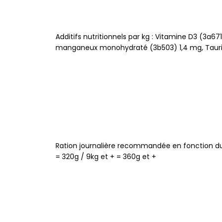
Additifs nutritionnels par kg : Vitamine D3 (3
manganeux monohydraté (3b503) 1,4 mg, Tauri
Ration journalière recommandée en fonction du p
= 320g / 9kg et + = 360g et +