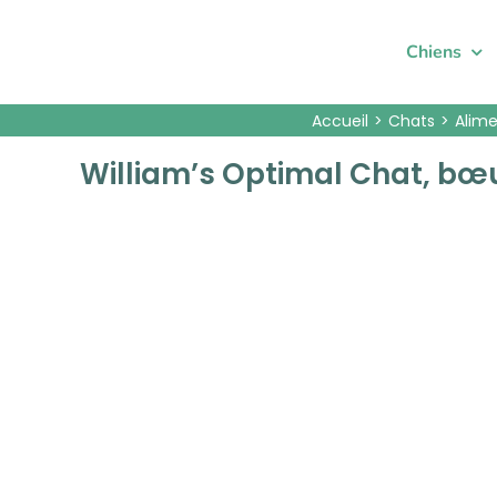
Passer
au
Chiens
contenu
Accueil
Chats
Alime
William’s Optimal Chat, bœ