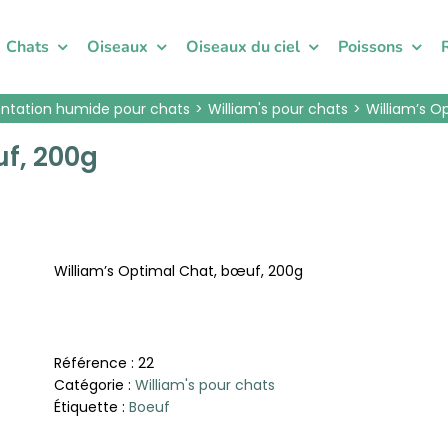
Chats
Oiseaux
Oiseaux du ciel
Poissons
ntation humide pour chats
William's pour chats
William’s O
uf, 200g
William’s Optimal Chat, bœuf, 200g
Référence :
22
Catégorie :
William's pour chats
Étiquette :
Boeuf