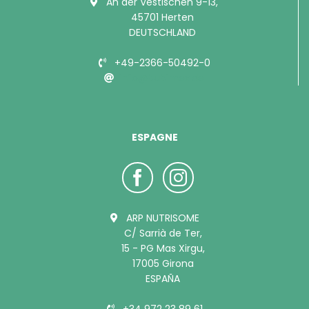
An der Vestischen 9-13,
45701 Herten
DEUTSCHLAND
+49-2366-50492-0
info@bubimex.de
ESPAGNE
ARP NUTRISOME
C/ Sarrià de Ter,
15 - PG Mas Xirgu,
17005 Girona
ESPAÑA