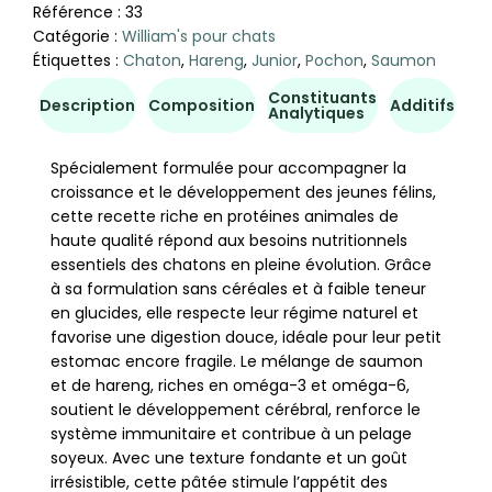
Référence :
33
Catégorie :
William's pour chats
Étiquettes :
Chaton
,
Hareng
,
Junior
,
Pochon
,
Saumon
Constituants
Co
Description
Composition
Additifs
Analytiques
d'u
Spécialement formulée pour accompagner la
croissance et le développement des jeunes félins,
cette recette riche en protéines animales de
haute qualité répond aux besoins nutritionnels
essentiels des chatons en pleine évolution. Grâce
à sa formulation sans céréales et à faible teneur
en glucides, elle respecte leur régime naturel et
favorise une digestion douce, idéale pour leur petit
estomac encore fragile. Le mélange de saumon
et de hareng, riches en oméga-3 et oméga-6,
soutient le développement cérébral, renforce le
système immunitaire et contribue à un pelage
soyeux. Avec une texture fondante et un goût
irrésistible, cette pâtée stimule l’appétit des