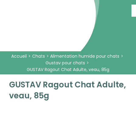
Passer
au
contenu
Accueil
Chats
Alimentation humide pour chats
Gustav pour chats
GUSTAV Ragout Chat Adulte, veau, 85g
GUSTAV Ragout Chat Adulte,
veau, 85g