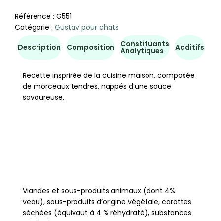
Référence :
G551
Catégorie :
Gustav pour chats
Constituants
Co
Description
Composition
Additifs
Analytiques
d'u
Recette insprirée de la cuisine maison, composée
de morceaux tendres, nappés d’une sauce
savoureuse.
Viandes et sous-produits animaux (dont 4%
veau), sous-produits d’origine végétale, carottes
séchées (équivaut à 4 % réhydraté), substances