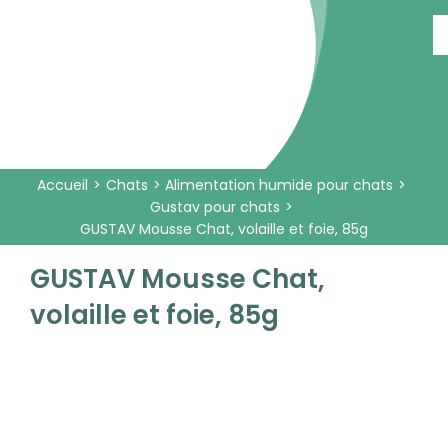
Passer
au
contenu
Accueil
Chats
Alimentation humide pour chats
Gustav pour chats
GUSTAV Mousse Chat, volaille et foie, 85g
GUSTAV Mousse Chat,
volaille et foie, 85g