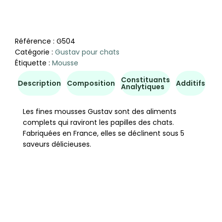
Référence :
G504
Catégorie :
Gustav pour chats
Étiquette :
Mousse
Constituants
Co
Description
Composition
Additifs
Analytiques
d'u
Les fines mousses Gustav sont des aliments
complets qui raviront les papilles des chats.
Fabriquées en France, elles se déclinent sous 5
saveurs délicieuses.