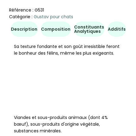
Référence :
G531
Catégorie :
Gustav pour chats
Constituants
Co
Description
Composition
Additifs
Analytiques
d'u
Sa texture fondante et son goût irresistible feront
le bonheur des félins, même les plus exigeants.
Viandes et sous-produits animaux (dont 4%
bœuf), sous-produits d'origine végétale,
substances minérales.