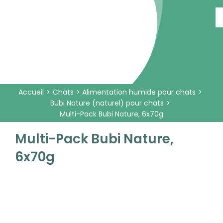
Passer
au
contenu
Accueil
Chats
Alimentation humide pour chats
Bubi Nature (naturel) pour chats
Multi-Pack Bubi Nature, 6x70g
Multi-Pack Bubi Nature,
6x70g