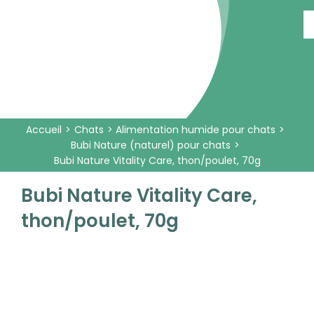
Passer
au
contenu
Accueil
Chats
Alimentation humide pour chats
Bubi Nature (naturel) pour chats
Bubi Nature Vitality Care, thon/poulet, 70g
Bubi Nature Vitality Care,
thon/poulet, 70g