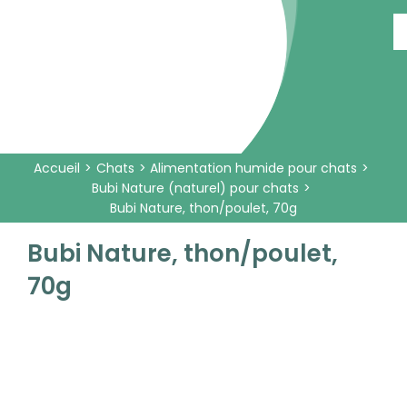
Passer
au
contenu
Accueil
Chats
Alimentation humide pour chats
Bubi Nature (naturel) pour chats
Bubi Nature, thon/poulet, 70g
Bubi Nature, thon/poulet,
70g