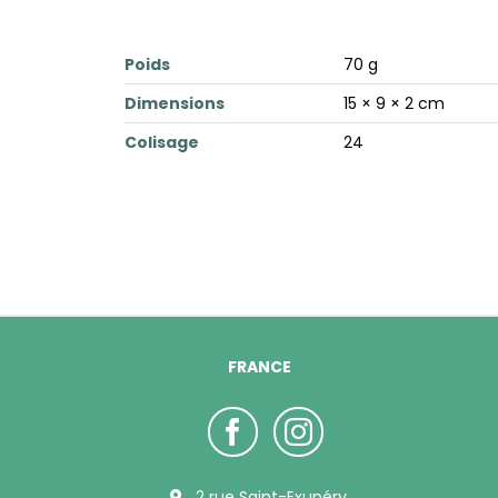
Poids
70 g
Dimensions
15 × 9 × 2 cm
Colisage
24
FRANCE
2 rue Saint-Exupéry,