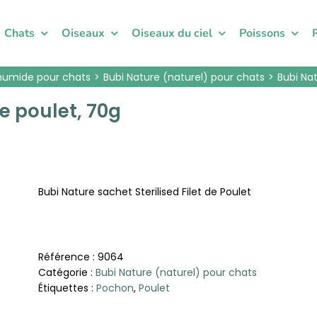
Chats
Oiseaux
Oiseaux du ciel
Poissons
humide pour chats
Bubi Nature (naturel) pour chats
Bubi Nat
de poulet, 70g
Bubi Nature sachet Sterilised Filet de Poulet
Référence :
9064
Catégorie :
Bubi Nature (naturel) pour chats
Étiquettes :
Pochon
,
Poulet