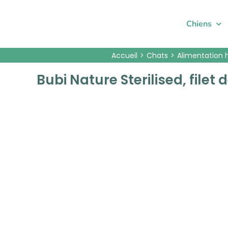
Passer
au
Chiens
contenu
Accueil
Chats
Alimentation 
Bubi Nature Sterilised, filet 