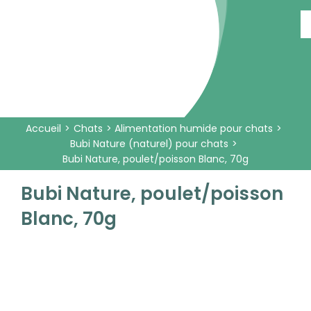
Passer
au
contenu
Accueil
Chats
Alimentation humide pour chats
Bubi Nature (naturel) pour chats
Bubi Nature, poulet/poisson Blanc, 70g
Bubi Nature, poulet/poisson
Blanc, 70g