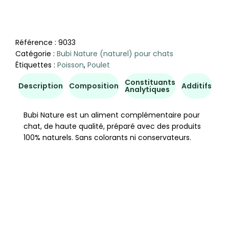
Référence :
9033
Catégorie :
Bubi Nature (naturel) pour chats
Étiquettes :
Poisson
,
Poulet
Constituants
Co
Description
Composition
Additifs
Analytiques
d'u
Bubi Nature est un aliment complémentaire pour
chat, de haute qualité, préparé avec des produits
100% naturels. Sans colorants ni conservateurs.