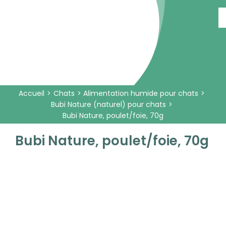
Passer
au
contenu
Accueil
Chats
Alimentation humide pour chats
Bubi Nature (naturel) pour chats
Bubi Nature, poulet/foie, 70g
Bubi Nature, poulet/foie, 70g