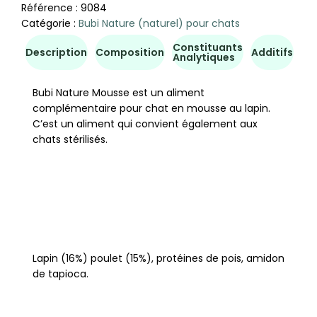
Référence :
9084
Catégorie :
Bubi Nature (naturel) pour chats
Constituants
Co
Description
Composition
Additifs
Analytiques
d'u
Bubi Nature Mousse est un aliment
complémentaire pour chat en mousse au lapin.
C’est un aliment qui convient également aux
chats stérilisés.
Lapin (16%) poulet (15%), protéines de pois, amidon
de tapioca.