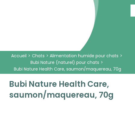
Passer
au
contenu
Accueil
Chats
Alimentation humide pour chats
Bubi Nature (naturel) pour chats
Bubi Nature Health Care, saumon/maquereau, 70g
Bubi Nature Health Care,
saumon/maquereau, 70g