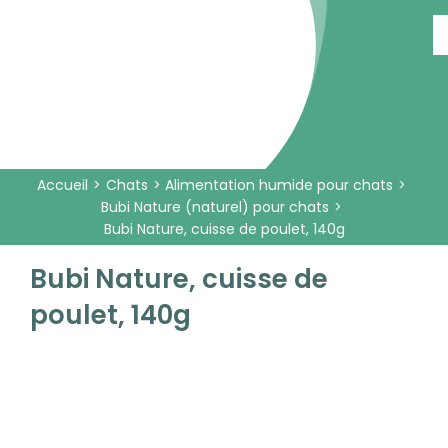
Passer
au
contenu
Accueil
Chats
Alimentation humide pour chats
Bubi Nature (naturel) pour chats
Bubi Nature, cuisse de poulet, 140g
Bubi Nature, cuisse de
poulet, 140g